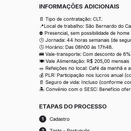
INFORMAÇÕES ADICIONAIS
📄 Tipo de contratação: CLT.
📍Local de trabalho: São Bernardo do Cam
⛔ Presencial, sem possibilidade de home 
🕒 Jornada: 44 horas semanais (de segu
🕓 Horário: Das 08h00 às 17h48.
🚌 Vale-transporte: Com desconto de 6%
🍽️ Vale Alimentação: R$ 205,00 mensais
🥗 Refeições no local: Café da manhã e
💰 PLR: Participação nos lucros anual (
📄 Seguro de vida: Incluso (conforme co
🏝️ Convênio com o SESC: Benefício ofe
ETAPAS DO PROCESSO
Cadastro
1
Etapa 1: Cadastro
Teste - Português
2