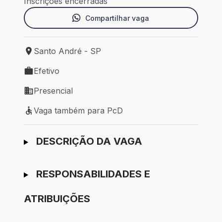
Inscrições encerradas
Compartilhar vaga
Santo André - SP
Local de trabalho: Santo André - SP
Efetivo
Tipo de vaga: Efetivo
Presencial
Modelo de trabalho: Presencial
Vaga também para PcD
Vaga também para PcD
Ir para candidatura
DESCRIÇÃO DA VAGA
RESPONSABILIDADES E
ATRIBUIÇÕES